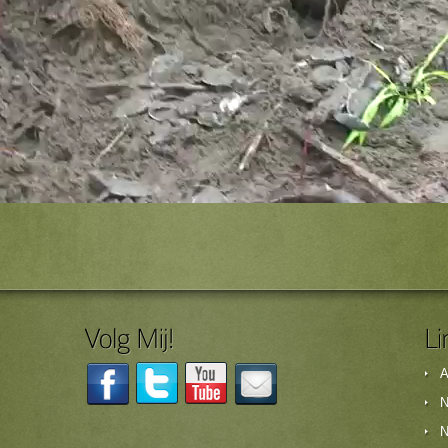
A
N
N