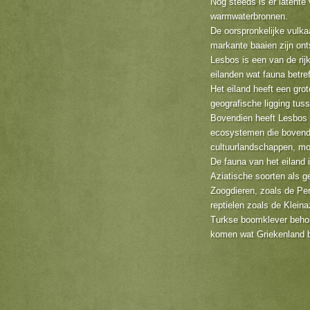
Nog steeds is er latente 
warmwaterbronnen.
De oorspronkelijke vulka
markante baaien zijn ont
Lesbos is een van de rij
eilanden wat fauna betref
Het eiland heeft een grot
geografische ligging tus
Bovendien heeft Lesbos 
ecosystemen die bovendi
cultuurlandschappen, m
De fauna van het eiland 
Aziatische soorten als g
Zoogdieren, zoals de Pe
reptielen zoals de Klein
Turkse boomklever behor
komen wat Griekenland be