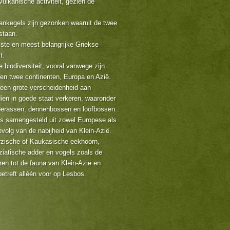
vulkanische activiteit, gezien de
ankegels zijn gezonken waaruit de twee
staan.
kste en meest belangrijke Griekse
t.
e biodiversiteit, vooral vanwege zijn
sen twee continenten, Europa en Azië.
een grote verscheidenheid aan
en in goede staat verkeren, waaronder
oerassen, dennenbossen en loofbossen.
is samengesteld uit zowel Europese als
evolg van de nabijheid van Klein-Azië.
rzische of Kaukasische eekhoorn,
aziatische adder en vogels zoals de
en tot de fauna van Klein-Azië en
treft alléén voor op Lesbos.