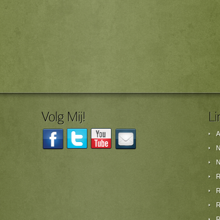
A
N
N
R
R
R
R