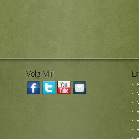
A
N
N
R
R
R
R